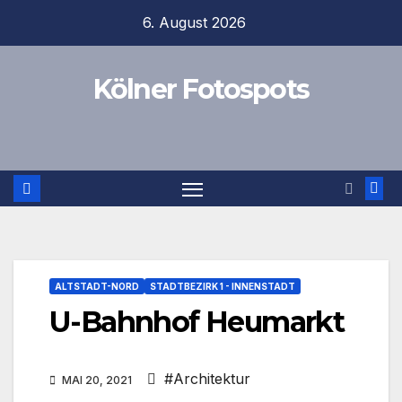
Zum
6. August 2026
Inhalt
springen
Kölner Fotospots
ALTSTADT-NORD
STADTBEZIRK 1 - INNENSTADT
U-Bahnhof Heumarkt
#Architektur
MAI 20, 2021