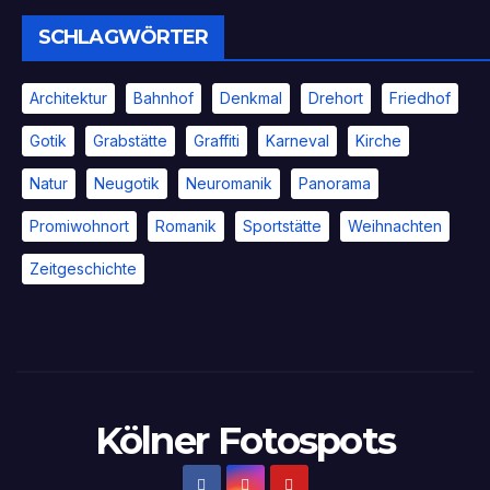
SCHLAGWÖRTER
Architektur
Bahnhof
Denkmal
Drehort
Friedhof
Gotik
Grabstätte
Graffiti
Karneval
Kirche
Natur
Neugotik
Neuromanik
Panorama
Promiwohnort
Romanik
Sportstätte
Weihnachten
Zeitgeschichte
Kölner Fotospots