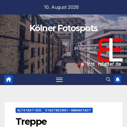
Zum
10. August 2026
Inhalt
springen
Kölner Fotospots
ALTSTADT-SÜD
STADTBEZIRK 1 - INNENSTADT
Treppe