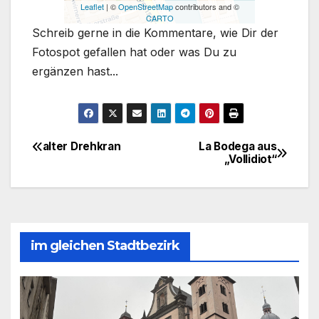
Leaflet
| ©
OpenStreetMap
contributors and ©
CARTO
Schreib gerne in die Kommentare, wie Dir der
Fotospot gefallen hat oder was Du zu
ergänzen hast...
alter Drehkran
La Bodega aus
Beitragsnavigation
„Vollidiot“
im gleichen Stadtbezirk