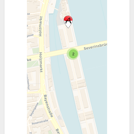
Travelers' Map wird
geladen …
Wenn du dies siehst,
2
nachdem deine Seite
vollständig geladen
wurde, fehlen leafletJS-
Dateien.