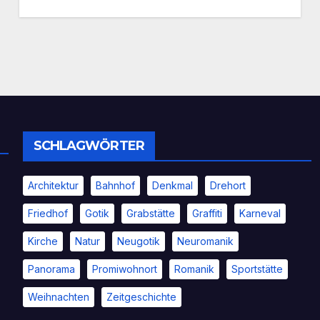
SCHLAGWÖRTER
Architektur
Bahnhof
Denkmal
Drehort
Friedhof
Gotik
Grabstätte
Graffiti
Karneval
Kirche
Natur
Neugotik
Neuromanik
Panorama
Promiwohnort
Romanik
Sportstätte
Weihnachten
Zeitgeschichte