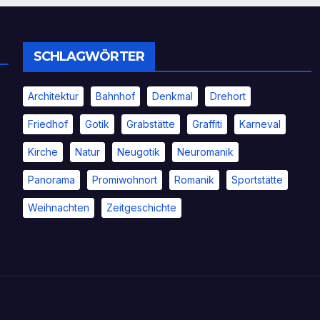
SCHLAGWÖRTER
Architektur
Bahnhof
Denkmal
Drehort
Friedhof
Gotik
Grabstätte
Graffiti
Karneval
Kirche
Natur
Neugotik
Neuromanik
Panorama
Promiwohnort
Romanik
Sportstätte
Weihnachten
Zeitgeschichte