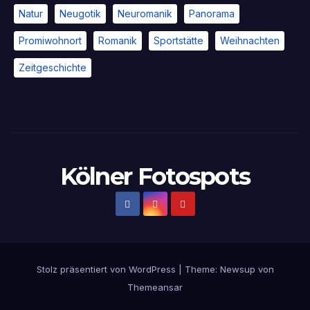
Natur
Neugotik
Neuromanik
Panorama
Promiwohnort
Romanik
Sportstätte
Weihnachten
Zeitgeschichte
Kölner Fotospots
Stolz präsentiert von WordPress
|
Theme: Newsup von
Themeansar