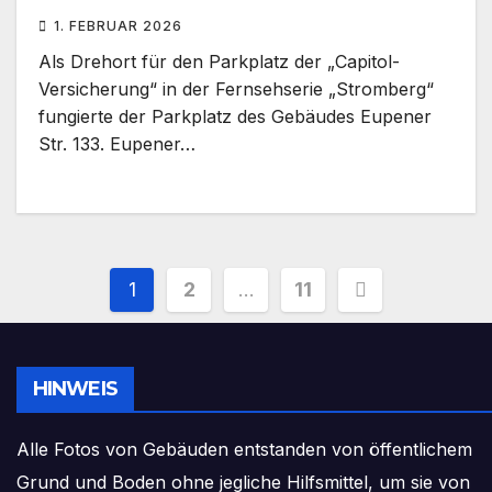
1. FEBRUAR 2026
Als Drehort für den Parkplatz der „Capitol-
Versicherung“ in der Fernsehserie „Stromberg“
fungierte der Parkplatz des Gebäudes Eupener
Str. 133. Eupener…
Seitennummerierung
1
2
…
11
der
Beiträge
HINWEIS
Alle Fotos von Gebäuden entstanden von öffentlichem
Grund und Boden ohne jegliche Hilfsmittel, um sie von