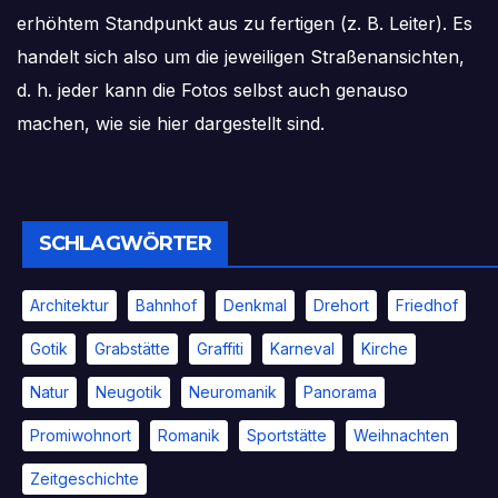
erhöhtem Standpunkt aus zu fertigen (z. B. Leiter). Es
handelt sich also um die jeweiligen Straßenansichten,
d. h. jeder kann die Fotos selbst auch genauso
machen, wie sie hier dargestellt sind.
SCHLAGWÖRTER
Architektur
Bahnhof
Denkmal
Drehort
Friedhof
Gotik
Grabstätte
Graffiti
Karneval
Kirche
Natur
Neugotik
Neuromanik
Panorama
Promiwohnort
Romanik
Sportstätte
Weihnachten
Zeitgeschichte