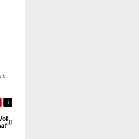
eib
oll
al“