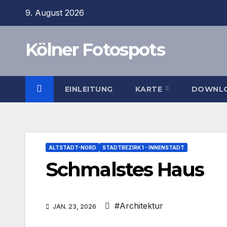
Zum
9. August 2026
Inhalt
springen
Kölner Fotospots
EINLEITUNG
KARTE
DOWNL
ALTSTADT-NORD
STADTBEZIRK 1 - INNENSTADT
Schmalstes Haus
#Architektur
JAN. 23, 2026