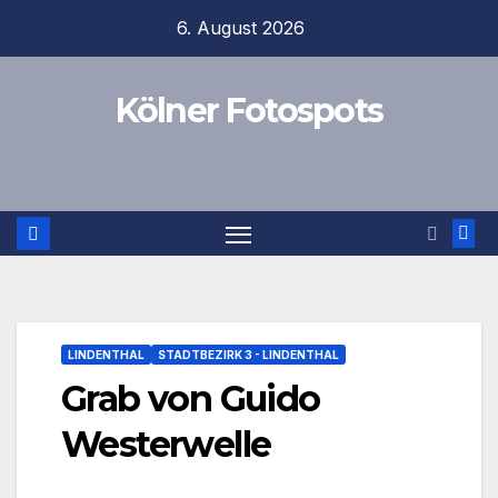
Zum
6. August 2026
Inhalt
springen
Kölner Fotospots
LINDENTHAL
STADTBEZIRK 3 - LINDENTHAL
Grab von Guido
Westerwelle