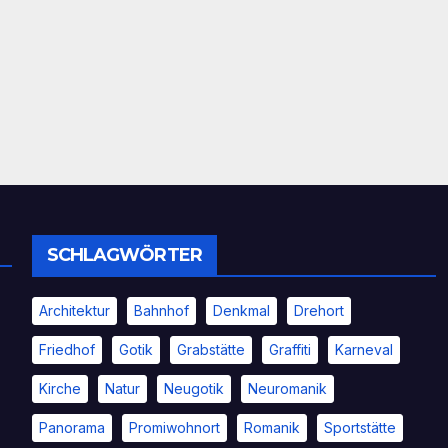
SCHLAGWÖRTER
Architektur
Bahnhof
Denkmal
Drehort
Friedhof
Gotik
Grabstätte
Graffiti
Karneval
Kirche
Natur
Neugotik
Neuromanik
Panorama
Promiwohnort
Romanik
Sportstätte