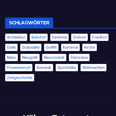
SCHLAGWÖRTER
Architektur
Bahnhof
Denkmal
Drehort
Friedhof
Gotik
Grabstätte
Graffiti
Karneval
Kirche
Natur
Neugotik
Neuromanik
Panorama
Promiwohnort
Romanik
Sportstätte
Weihnachten
Zeitgeschichte